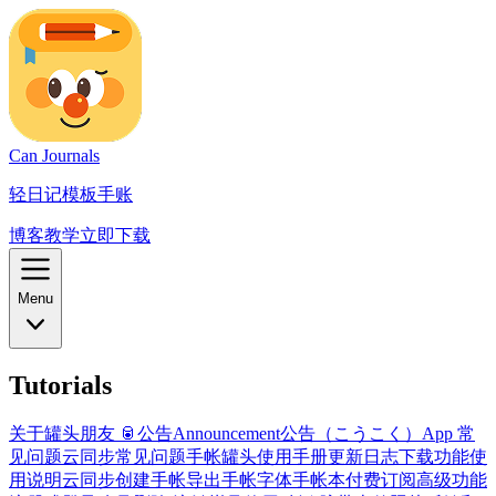
Can Journals
轻日记模板手账
博客
教学
立即下载
Menu
Tutorials
关于罐头朋友 🥫
公告
Announcement
公告（こうこく）
App 常
见问题
云同步常见问题
手帐罐头使用手册
更新日志
下载
功能使
用说明
云同步
创建手帐
导出手帐
字体
手帐本
付费订阅高级功能