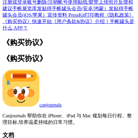
注册或登录账号
删除/注销帐号
使用贴纸/胶带
上传照片
反馈和
建议
手帐展览库
发贴得手帐罐头会员(安卓/鸿蒙）
发贴得手帐
罐头会员(iOS/苹果）
宣传资料 PressKit
打印教程
《隐私政策》
《购买协议》
快速开始
《用户条款&协议》
介绍！手帐罐头是
什么 APP？
《购买协议》
《购买协议》
canjournals
Canjournals 帮助你在 iPhone、iPad 与 Mac 规划每日行程、整
理目标,培养温柔持续的日常习惯。
文档