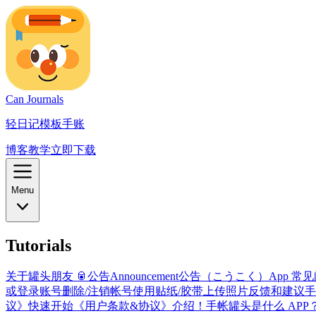
Can Journals
轻日记模板手账
博客
教学
立即下载
Menu
Tutorials
关于罐头朋友 🥫
公告
Announcement
公告（こうこく）
App 常
或登录账号
删除/注销帐号
使用贴纸/胶带
上传照片
反馈和建议
手
议》
快速开始
《用户条款&协议》
介绍！手帐罐头是什么 APP