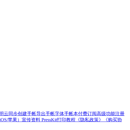
明
云同步
创建手帐
导出手帐
字体
手帐本
付费订阅高级功能
注册
OS/苹果）
宣传资料 PressKit
打印教程
《隐私政策》
《购买协