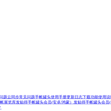
见问题
云同步常见问题
手帐罐头使用手册
更新日志
下载
功能使用说
帐展览库
发贴得手帐罐头会员(安卓/鸿蒙）
发贴得手帐罐头会员(i
？