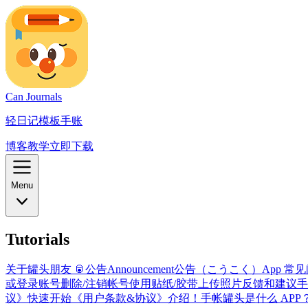
Can Journals
轻日记模板手账
博客
教学
立即下载
Menu
Tutorials
关于罐头朋友 🥫
公告
Announcement
公告（こうこく）
App 常
或登录账号
删除/注销帐号
使用贴纸/胶带
上传照片
反馈和建议
手
议》
快速开始
《用户条款&协议》
介绍！手帐罐头是什么 APP