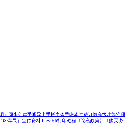
明
云同步
创建手帐
导出手帐
字体
手帐本
付费订阅高级功能
注册
OS/苹果）
宣传资料 PressKit
打印教程
《隐私政策》
《购买协