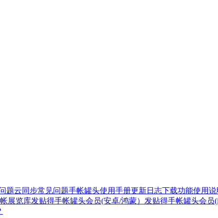
见问题
云同步常见问题
手帐罐头使用手册
更新日志
下载
功能使用说
帐展览库
发贴得手帐罐头会员(安卓/鸿蒙）
发贴得手帐罐头会员(i
？