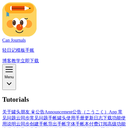
Can Journals
轻日记模板手账
博客
教学
立即下载
Menu
Tutorials
关于罐头朋友 🥫
公告
Announcement
公告（こうこく）
App 常
见问题
云同步常见问题
手帐罐头使用手册
更新日志
下载
功能使
用说明
云同步
创建手帐
导出手帐
字体
手帐本
付费订阅高级功能