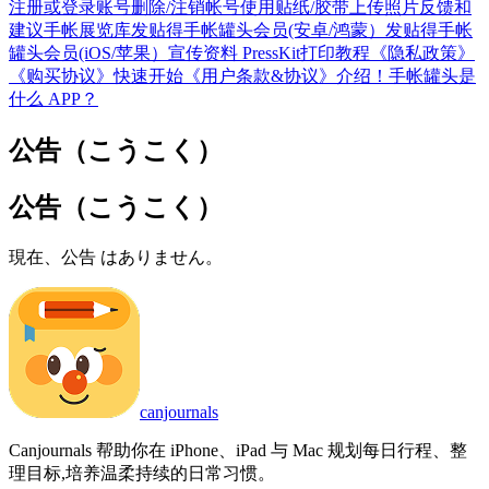
注册或登录账号
删除/注销帐号
使用贴纸/胶带
上传照片
反馈和
建议
手帐展览库
发贴得手帐罐头会员(安卓/鸿蒙）
发贴得手帐
罐头会员(iOS/苹果）
宣传资料 PressKit
打印教程
《隐私政策》
《购买协议》
快速开始
《用户条款&协议》
介绍！手帐罐头是
什么 APP？
公告（こうこく）
公告（こうこく）
現在、公告 はありません。
canjournals
Canjournals 帮助你在 iPhone、iPad 与 Mac 规划每日行程、整
理目标,培养温柔持续的日常习惯。