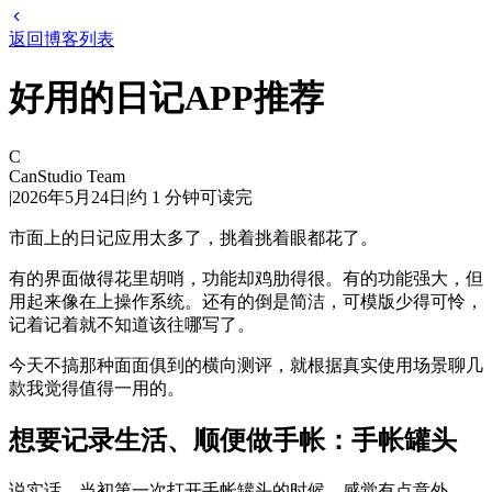
返回博客列表
好用的日记APP推荐
C
CanStudio Team
|
2026年5月24日
|
约
1
分钟可读完
市面上的日记应用太多了，挑着挑着眼都花了。
有的界面做得花里胡哨，功能却鸡肋得很。有的功能强大，但
用起来像在上操作系统。还有的倒是简洁，可模版少得可怜，
记着记着就不知道该往哪写了。
今天不搞那种面面俱到的横向测评，就根据真实使用场景聊几
款我觉得值得一用的。
想要记录生活、顺便做手帐：手帐罐头
说实话，当初第一次打开手帐罐头的时候，感觉有点意外。