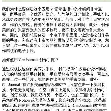
我们为什么要创建这个应用？ 记录生活中的小瞬间非常重
要，而手账是一个优秀的媒介。与简单的日记相比，手账可以
承载更多信息并允许更美丽的呈现。然而，对于忙于日常学习
和工作的人来说，传统的纸质手账花费太多时间。此外，创作
美丽的手账需要强大的艺术技巧，更不用说需要准备大量材
料。因此，我们想要创建一个电子手账应用，让您轻松创作美
丽的手账。它应该有丰富美丽的模板以及灵活的定制选项。您
只需上传一些日常生活照片并撰写简单的日常记录，就可以创
作精致的电子手账。
如何使用 CanJournals 创作手账？
通过模板快速创作美丽的手账。 我们提供许多精心设计和格
式化的精致美丽手账模板。手账爱好者只需动动手指、写点东
西并上传一些照片，就能创作出美丽的手账页面。 此外，
CanJournals 有许多美丽的贴纸和胶带，只需点击一下就能切
换，创造无限可能。 在空白页面上定制并添加模块以创作手
账。 除了模板，我们还有另一个模式，"空白页面"模式。如
果您熟悉 Notion 或飞书等应用，您会熟悉这个概念。这些新
的笔记应用使用"模块"方法来撰写笔记。CanJournals 的"空白
页面"模式有点类似这个概念。您可以通过不断添加模块来实