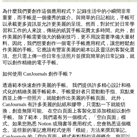
為什麼我們要創作這個應用程式？ 記錄生活中的小瞬間非常
重要，而手帳是一個優秀的媒介。與簡單的日記相比，手帳可
以承載更多資訊並允許更美麗的呈現。然而，對於忙於日常學
習和工作的人來說，傳統的紙質手帳花費太多時間。此外，創
作美麗的手帳需要強大的藝術技巧，更不用說需要準備大量材
料。因此，我們想要創作一個電子手帳應用程式，讓您輕鬆創
作美麗的手帳。它應該有豐富美麗的範本以及靈活的客製化選
項。您只需上傳一些日常生活照片並撰寫簡單的日常記錄，就
可以創作精緻的電子手帳。
如何使用 CanJournals 創作手帳？
透過範本快速創作美麗的手帳。 我們提供許多精心設計和格
式化的精緻美麗手帳範本。手帳愛好者只需動動手指、寫點東
西並上傳一些照片，就能創作出美麗的手帳頁面。 此外，
CanJournals 有許多美麗的貼紙和膠帶，只需點一下就能切
換，創造無限可能。 在空白頁面上客製化並添加模組以創作
手帳。 除了範本，我們還有另一個模式，「空白頁面」模
式。如果您熟悉 Notion 或飛書等應用程式，您會熟悉這個概
念。這些新的筆記應用程式使用「模組」方法來撰寫筆記。
CanJournals 的「空白頁面」模式有點類似這個概念。您可以